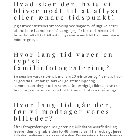
Hvad sker der, hvis vi
bliver nødt til at aflyse
eller ændre tidspunkt?
Jeg tilbyder fleksibel ombooking ved sygdom, dårligt vejr eller
uforudsete hændelser, så længe jeg får besked mindst 24
timer før aftalt tid. Afbestilling senere end det kan medføre et
mindre gebyr.
Hvor lang tid varer en
typisk
familiefotografering?
En session varer normalt mellem 20 minutter og 1 time, så der
er god tid til at fange forskellige stemninger og
sammensætninger uden stress. Det er vigtigt ikke at trække
tiden ud, da børn ikke kan holde koncentrationen så længe.
Hvor lang tid går der,
før vi modtager vores
billeder?
Efter fotograferingen redigerer jeg billederne overfladisk og
leverer dem digitalt inden for48 timer. Efter I har udvalgt jeres
billeder, redigerer jeg dem i dybden. De færdige billeder leveres